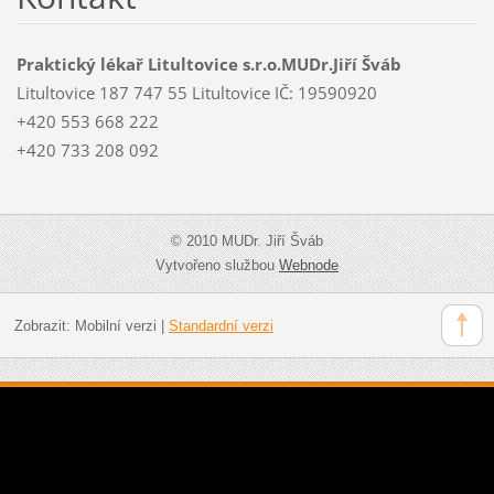
Praktický lékař Litultovice s.r.o.MUDr.Jiří Šváb
Litultovice 187 747 55 Litultovice IČ: 19590920
+420 553 668 222
+420 733 208 092
© 2010 MUDr. Jiří Šváb
Vytvořeno službou
Webnode
Zobrazit:
Mobilní verzi
|
Standardní verzi