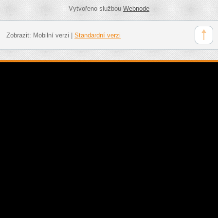
Vytvořeno službou
Webnode
Zobrazit:
Mobilní verzi
|
Standardní verzi