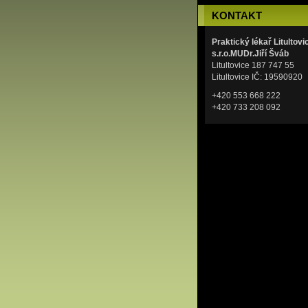
KONTAKT
Praktický lékař Litultovi
s.r.o.MUDr.Jiří Šváb
Litultovice 187 747 55
Litultovice IČ: 19590920
+420 553 668 222
+420 733 208 092